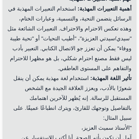
أهمية التعبيرات المهذبة:
استخدام التعبيرات المهذبة في
الرسائل يتضمن التحية، والتسمية، وعبارات الختام،
وهذه تعكس الاحترام والاحتراف. التعبيرات الشائعة مثل
"سيدي/سيدتي العزيزة"، "أطيب التحيات" أو "تحية طيبة
ووفاء" يمكن أن تعزز جو الاتصال الكتابي. التعبير بأدب
ليس فقط مصنع احترام شكلي، بل هو مظهرا للاحترام
والتفاهم على المستوى العاطفي.
تأثير اللغة المهذبة:
استخدام لغة مهذبة يمكن أن ينقل
شعورًا بالأدب، ويعزز العلاقة الجيدة مع الشخص
المستقبل للرسالة. إنه يُظهر للآخرين اهتمامك
بالتفاصيل وتوجهك للقارئ، ويترك انطباعًا عميقًا. على
سبيل المثال:
"الأستاذ سميث العزيز،
آمل أن تكون بأتم الصحة. أنا أكتب للاستفسار عن