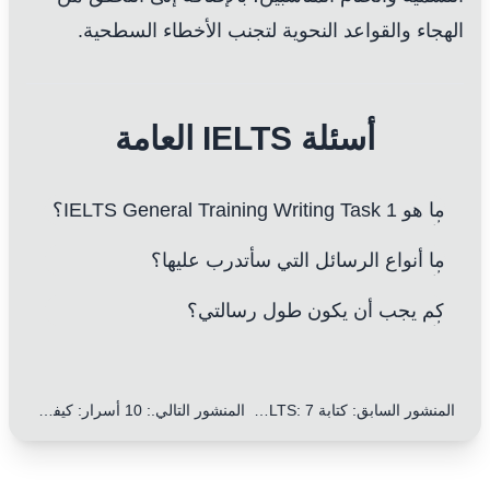
الهجاء والقواعد النحوية لتجنب الأخطاء السطحية.
أسئلة IELTS العامة
ما هو IELTS General Training Writing Task 1؟
ما أنواع الرسائل التي سأتدرب عليها؟
كم يجب أن يكون طول رسالتي؟
المنشور السابق
:
كتابة IELTS: 7 نصائح احترافية للتعامل المثالي مع كتابة الرسائل (دليل 2025)
المنشور التالي.
:
10 أسرار: كيفية استخدام الانتقالات بين الفقرات بفعالية في رسائلك لتحسين كتابة IELTS الخاصة بك