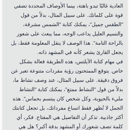
العادية غالبًا تبدو باهتة، بينما الأوصاف المحددة تضفي
قوة على كلماتك. على سبيل المثال، بدلاً من قول
"الطقس جميل"، يمكنك كتابة "الشمس مشرقة،
والنسيم العليل يداعب الوجه، مما يبعث على شعور
بالراحة التامة". هذا الوصف لا ينقل المعلومة فقط، بل
يجعل القارئ يشعر كأنه في المشهد ذاته.
في مهام كتابة الآيلتس، هذه الطريقة فعالة بشكل
خاص. يتوقع الممتحنون رؤية مفردات متنوعة تعبر عن
فروق دقيقة. على سبيل المثال، عند وصف نشاط ما،
بدلاً من قول "النشاط ممتع"، يمكنك كتابة "النشاط
مليء بالحيوية، وكل شخص كان يبتسم بحماس". هذه
الجمل لا تُظهر فقط اتساع مفرداتك، بل تجعل كتابتك
أكثر جاذبية. تذكر أن التفاصيل هي المفتاح. فكر، أي
كلمة تصف شعورك أو المشهد بدقة أكبر؟ هل هي