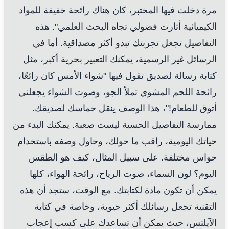
مرة دخلت فيها المختبر، كان هناك رائحة خفيفة للمواد
الكيميائية أثارت فضولي تجاه البحث العلمي". هذه
التفاصيل تجعل تجربتك تبدو أكثر مصداقية. أما في
الرسائل غير الرسمية، يمكنك التعبير بحرية أكبر، مثل
كتابة رسالة لصديق تقول فيها "شواء الأمس كان رائعًا،
رائحة اللحم المشوي تملأ الجو، وصوت الشواء يجعلني
أتوق للطعام!"، هذا الوصف ينقل حماسك لصديقك.
ممارسة التفاصيل الحسية ليست صعبة. يمكنك البدء من
حياتك اليومية، راقب ما حولك، وحاول وصفه باستخدام
حواس مختلفة. على سبيل المثال، كيف هو الطقس
اليوم؟ لون السماء، صوت الرياح، رائحة الهواء، كلها
يمكن أن تكون مادة لكتابتك. مع الوقت، ستجد أن هذه
التقنية تجعل رسائلك أكثر حيوية، وخاصة في كتابة
الآيلتس، حيث يمكن أن تساعدك على كسب إعجاب