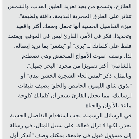
الطازج، وتسمع من بعيد تغريد الطيور العذب، والشمس
تتناثر على الطرق الحجرية القديمة، دافئة ولطيفة".
ميزة التفاصيل الحسية أنها تجعل وصفك أكثر واقعية
وتحديدًا. فكر في الأمر، القارئ ليس في الموقع، ويعتمد
فقط على كلماتك لـ "يرى" أو "يشعر" بما تريد إيصاله.
لذا، وصف "صوت الأمواج المنخفض وهي تصطدم
بالشاطئ" أكثر تصويرًا من مجرد "البحر جميل".
وبالمثل، ذكر "لمس لحاء الشجرة الخشن بيدي" أو
"تذوق شاي الليمون الحامض والحلو" يضيف طبقات
لرسالتك، مما يجعل القارئ يشعر أن كلماتك كلوحة
مليئة بالألوان والحياة.
في الرسائل الرسمية، يجب استخدام التفاصيل الحسية
بحذر، لكنها لا تزال فعالة. على سبيل المثال، في رسالة
إلى مسؤول قبول في جامعة، يمكنك وصف "أتذكر أول