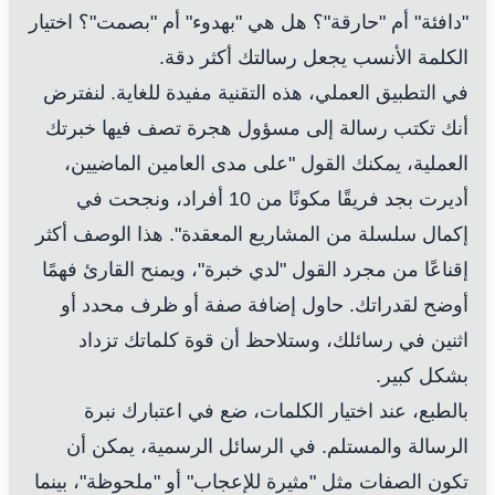
"دافئة" أم "حارقة"؟ هل هي "بهدوء" أم "بصمت"؟ اختيار
الكلمة الأنسب يجعل رسالتك أكثر دقة.
في التطبيق العملي، هذه التقنية مفيدة للغاية. لنفترض
أنك تكتب رسالة إلى مسؤول هجرة تصف فيها خبرتك
العملية، يمكنك القول "على مدى العامين الماضيين،
أديرت بجد فريقًا مكونًا من 10 أفراد، ونجحت في
إكمال سلسلة من المشاريع المعقدة". هذا الوصف أكثر
إقناعًا من مجرد القول "لدي خبرة"، ويمنح القارئ فهمًا
أوضح لقدراتك. حاول إضافة صفة أو ظرف محدد أو
اثنين في رسائلك، وستلاحظ أن قوة كلماتك تزداد
بشكل كبير.
بالطبع، عند اختيار الكلمات، ضع في اعتبارك نبرة
الرسالة والمستلم. في الرسائل الرسمية، يمكن أن
تكون الصفات مثل "مثيرة للإعجاب" أو "ملحوظة"، بينما