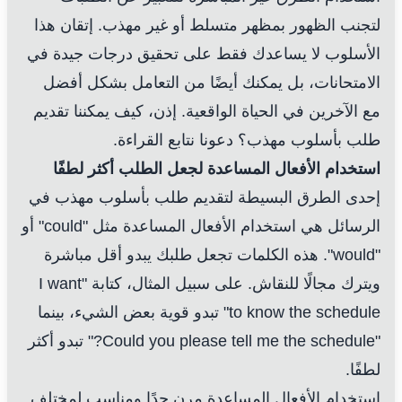
لتجنب الظهور بمظهر متسلط أو غير مهذب. إتقان هذا
الأسلوب لا يساعدك فقط على تحقيق درجات جيدة في
الامتحانات، بل يمكنك أيضًا من التعامل بشكل أفضل
مع الآخرين في الحياة الواقعية. إذن، كيف يمكننا تقديم
طلب بأسلوب مهذب؟ دعونا نتابع القراءة.
استخدام الأفعال المساعدة لجعل الطلب أكثر لطفًا
إحدى الطرق البسيطة لتقديم طلب بأسلوب مهذب في
الرسائل هي استخدام الأفعال المساعدة مثل "could" أو
"would". هذه الكلمات تجعل طلبك يبدو أقل مباشرة
ويترك مجالًا للنقاش. على سبيل المثال، كتابة "I want
to know the schedule" تبدو قوية بعض الشيء، بينما
"Could you please tell me the schedule?" تبدو أكثر
لطفًا.
استخدام الأفعال المساعدة مرن جدًا ومناسب لمختلف