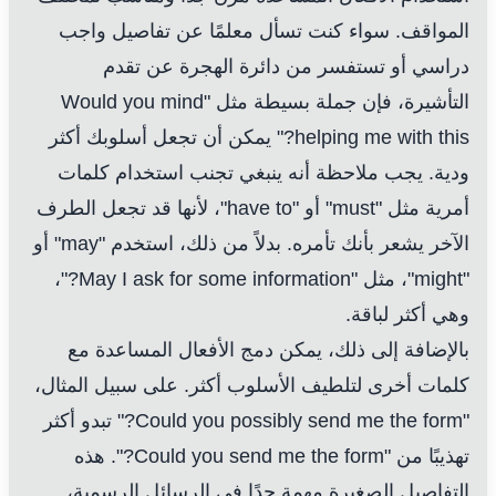
المواقف. سواء كنت تسأل معلمًا عن تفاصيل واجب
دراسي أو تستفسر من دائرة الهجرة عن تقدم
التأشيرة، فإن جملة بسيطة مثل "Would you mind
helping me with this?" يمكن أن تجعل أسلوبك أكثر
ودية. يجب ملاحظة أنه ينبغي تجنب استخدام كلمات
أمرية مثل "must" أو "have to"، لأنها قد تجعل الطرف
الآخر يشعر بأنك تأمره. بدلاً من ذلك، استخدم "may" أو
"might"، مثل "May I ask for some information?"،
وهي أكثر لباقة.
بالإضافة إلى ذلك، يمكن دمج الأفعال المساعدة مع
كلمات أخرى لتلطيف الأسلوب أكثر. على سبيل المثال،
"Could you possibly send me the form?" تبدو أكثر
تهذيبًا من "Could you send me the form?". هذه
التفاصيل الصغيرة مهمة جدًا في الرسائل الرسمية،