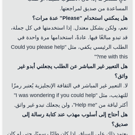
المساعدة من صديق لمراجعتها.
هل يمكنني استخدام "Please" عدة مرات؟
نعم، ولكن بشكل معتدل. إذا استخدمتها في كل جملة،
قد تبدو مبالغًا فيها. عادةً، استخدامها مرة واحدة في
الطلب الرئيسي يكفي، مثل "Could you please help
me with this?"
هل التعبير غير المباشر عن الطلب يجعلني أبدو غير
واثق؟
لا. التعبير غير المباشر في الثقافة الإنجليزية يُعتبر رمزًا
للتهذيب، مثل "I was wondering if you could help"
أكثر لباقة من "Help me"، ولن يجعلك تبدو غير واثق.
هل أحتاج إلى أسلوب مهذب عند كتابة رسالة إلى
صديق؟
يعتمد ذلك على السياق. إذا كان طلبًا رسميًا، حتى لو كان