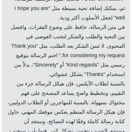
ثم، يمكنك إضافة تحية بسيطة مثل "I hope you are
well" لجعل الأسلوب أكثر ودية.
في متن الرسالة، حافظ على وضوح الفقرات، وافصل
بين التحية والطلب والشكر لتجنب الفوضى في
المحتوى. لا تنسَ الشكر بعد الطلب، مثل "Thank you
for considering my request." اختم الرسالة بتوقيع
رسمي مثل "Kind regards" أو "Sincerely"، بدلاً من
استخدام "Thanks" بشكل عشوائي.
بالنسبة لطلاب الآيلتس، فإن هيكل الرسالة جزء من
التقييم، وتخطيط واضح يساعد المصحح على فهم
محتواك بسهولة. بالنسبة للمهاجرين أو الطلاب الدوليين،
فإن هيكل الرسالة المنظم يعكس موقفك المهني. حاول
كتابة رسالة كاملة وفقًا لهذه النصائح، وستجد أن
مستوى التهذيب يتحسن بشكل كبير. فيما يلي، سنجيب