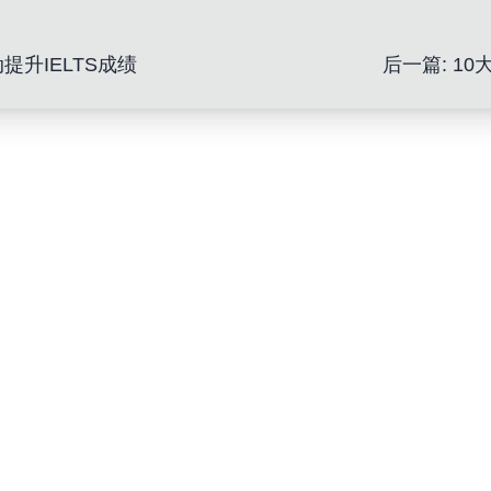
升IELTS成绩
后一篇
:
10