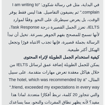
في البداية، مثل في رسالة شكوى: "I am writing to
complain." ثم يضيفون التفاصيل. هذا ليس فقط يوفر
الوقت، بل يعرض سيطرتك على النحو. وفقًا لموارد
IELTS، تعزز الجمل القصيرة درجة Task Response،
لأنها تسمح للمصحح بفهم الجوهر بسرعة. تخيل أن تبدأ
الرسالة بجملة قصيرة، فإنها تجذب الانتباه فورًا وتجعل
الهيكل أكثر طبيعية.
كيفية استخدام الجمل الطويلة لإثراء المحتوى
يمكن للجمل الطويلة إضافة عمق لرسائل IELTS من
خلال هياكل معقدة تعرض مهارات متقدمة. على سبيل
المثال، "The hotel, which was recommended by a
friend, exceeded my expectations in every way."
والتي تتجاوز 20 كلمة، تربط أفكارًا متعددة. لماذا هذا
مفيد؟ لأنه يظهر نطاق المفردات والنحو، مما يساعدك