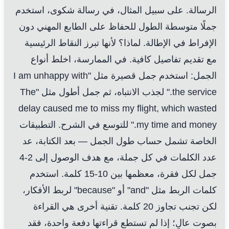
الرسالة. على سبيل المثال، في رسالة شكوى، استخدم
جملًا متوسطة الطول للحفاظ على الطابع المهني دون
الإفراط في الإطالة. لماذا؟ لأنها تبرز النقاط الرئيسية
مع تقديم تفاصيل كافية. في الممارسة، اخلط أنواع
الجمل: استخدم جمل قصيرة مثل "I am unhappy with
the service." لجذب الانتباه، ثم جمل أطول مثل "The
delay caused me to miss my flight, which wasted
my time and money." للتوسع في الشرح. التطبيقات
الخاصة تشمل حساب طول الجمل — بعد الكتابة، عد
عدد الكلمات في كل جملة، مع هدف الوصول إلى 2-4
جمل لكل فقرة، معظمها بين 10-15 كلمة. استخدم
كلمات الربط مثل "and" أو "because" لربط الأفكار،
لكن تجنب تجاوز 20 كلمة. تقنية أخرى هي القراءة
بصوت عالٍ؛ إذا لم تستطع قراءتها دفعة واحدة، فقد