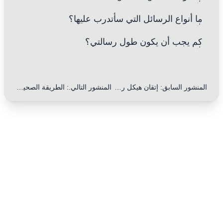
ما أنواع الرسائل التي سأتدرب عليها؟
كم يجب أن يكون طول رسالتي؟
المنشور السابق
:
إتقان هيكل رسالة الشكوى في آيلتس: 7 أسرار كبرى لتحسين درجتك!
المنشور التالي.
:
الطريقة الصحيحة لكتابة التواريخ والأوقات في رسائل IELTS: 10 نصائح رائعة لتحسين درجتك!