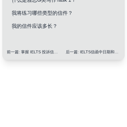
什么是雅思G类写作Task 1？
我将练习哪些类型的信件？
我的信件应该多长？
前一篇
:
掌握 IELTS 投诉信结构：7 大秘诀提升您的分数！
后一篇
:
IELTS信函中日期和时间的正确写法：10大技巧提升你的分数！