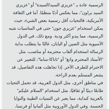
الرسمية عادة بـ "عزيزي السيد/السيدة" أو "عزيزي
السيد براون"، مما يعكس أدبًا منظمًا. أما في الثقافة
الأمريكية، فالتحيات أقل رسمية بعض الشيء، حيث
يمكن استخدام "عزيزي جون" حتى في المناسبات شبه
الرسمية، مما يبدو أكثر ودية. ومع ذلك، في الدول
الآسيوية مثل الصين أو اليابان، غالبًا ما يتطلب بداية
الرسالة استخدام ألقاب محترمة أو مناصب، مثل
"الأستاذ المحترم وانغ" أو "تاناكا-ساما"، للتعبير عن
الاحترام للطرف الآخر. إذا تجاهلت هذه التفاصيل، قد
يشعر المستلم بعدم الراحة.
في مناطق أخرى، مثل الدول العربية، قد تحمل التحيات
طابعًا دينيًا أو ثقافيًا، مثل استخدام "السلام عليكم"
بالعربية كبداية، مما يعبر عن التمنيات الطيبة والنوايا
الحسنة. وفي الدول الأوروبية مثل ألمانيا أو فرنسا،