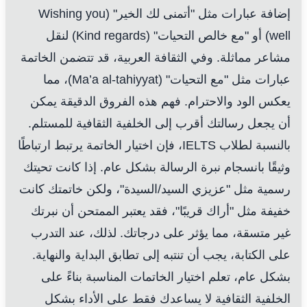
إضافة عبارات مثل "أتمنى لك الخير" (Wishing you
well) أو "مع خالص التحيات" (Kind regards) لنقل
مشاعر مماثلة. وفي الثقافة العربية، قد تتضمن الخاتمة
عبارات مثل "مع التحيات" (Ma’a al-tahiyyat)، مما
يعكس الود والاحترام. فهم هذه الفروق الدقيقة يمكن
أن يجعل رسالتك أقرب إلى الخلفية الثقافية للمستلم.
بالنسبة لطلاب IELTS، فإن اختيار الخاتمة يرتبط ارتباطًا
وثيقًا بانسجام نبرة الرسالة بشكل عام. إذا كانت تحيتك
رسمية مثل "عزيزي السيد/السيدة"، ولكن خاتمتك كانت
خفيفة مثل "أراك قريبًا"، فقد يعتبر الممتحن أن نبرتك
غير متسقة، مما يؤثر على درجاتك. لذلك، عند التدرب
على الكتابة، يجب أن تنتبه إلى تطابق البداية والنهاية.
بشكل عام، تعلم اختيار الخاتمات المناسبة بناءً على
الخلفية الثقافية لا يساعدك فقط على الأداء بشكل