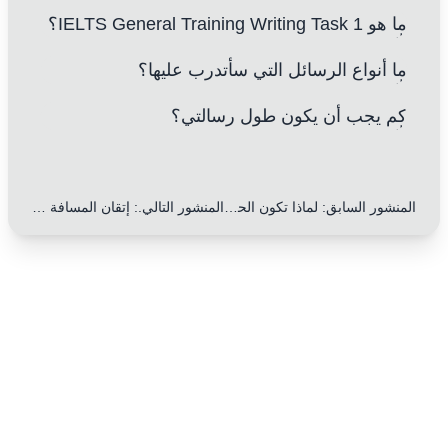
ما هو IELTS General Training Writing Task 1؟
ما أنواع الرسائل التي سأتدرب عليها؟
كم يجب أن يكون طول رسالتي؟
المنشور السابق
:
لماذا تكون الحساسية الثقافية في تحيات الرسائل وخاتمتها أمرًا بالغ الأهمية: 10 نصائح عملية
المنشور التالي.
:
إتقان المسافة الاجتماعية: 10 نصائح يجب معرفتها لكتابة تحيات وخاتمات مثالية في الرسائل الإنجليزية بسهولة