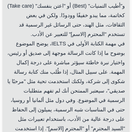
و"أطيب التمنيات" (Best) أو "اعتن بنفسك" (Take care)
كخاتمة، مما يبدو خفيفًا وودودًا. ولكن في بعض
الثقافات، مثل الهند، حتى الرسائل غير الرسمية قد
تستخدم "المحترم [الاسم]" للتعبير عن الأدب.
في مهمة الكتابة الأولى في IELTS، يوضح الموضوع
بوضوح ما إذا كانت الرسالة موجهة إلى صديق أو رئيس،
واختيار نبرة خاطئة سيؤثر مباشرة على درجة إكمال
المهمة. على سبيل المثال، إذا طُلب منك كتابة رسالة
شكوى إلى شركة، ولكنك استخدمت تحية مثل "مرحبًا يا
صديقي"، سيعتبر الممتحن أنك لم تفهم متطلبات
الرسمية في الموضوع. وفي دول مثل ألمانيا أو روسيا،
حتى في المناسبات شبه الرسمية، يميلون إلى الحفاظ
على درجة عالية من الأدب، باستخدام تعبيرات مثل
"السيد المحترم" أو "المحترم [الاسم]". إذا استخدمت